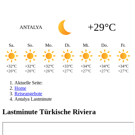
+29°C
ANTALYA
Sa.
So.
Mo.
Di.
Mi.
Do.
Fr.
+32°C
+32°C
+32°C
+33°C
+34°C
+34°C
+34°C
+26°C
+26°C
+26°C
+27°C
+27°C
+27°C
+27°C
Aktuelle Seite:
Home
Reiseangebote
Antalya Lastminute
Lastminute Türkische Riviera